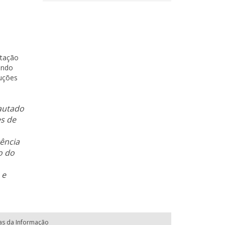
tação
endo
luções
autado
es de
tência
o do
 e
ias da Informação