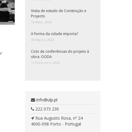
Visita de estudo de Construção e
Projecto
16 Maio, 2024
A forma da cidade importa?
30 Março, 2024
”
Ciclo de conferências do projeto à
obra: OODA
11 Fevereiro, 2024
info@ulp.pt
222 073 230
Rua Augusto Rosa, nº 24
4000-098 Porto - Portugal