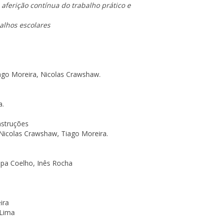
aferição contínua do trabalho prático e
alhos escolares
Tiago Moreira, Nicolas Crawshaw.
a.
nstruções
 Nicolas Crawshaw, Tiago Moreira.
lipa Coelho, Inês Rocha
ira
 Lima