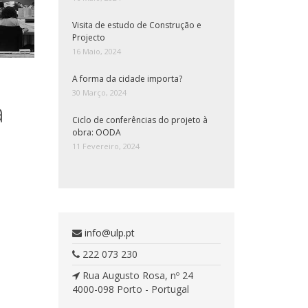
Visita de estudo de Construção e
Projecto
16 Maio, 2024
A forma da cidade importa?
30 Março, 2024
a
Ciclo de conferências do projeto à
obra: OODA
11 Fevereiro, 2024
info@ulp.pt
222 073 230
Rua Augusto Rosa, nº 24
4000-098 Porto - Portugal