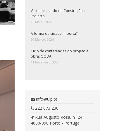
Visita de estudo de Construção e
Projecto
16 Maio, 2024
A forma da cidade importa?
30 Março, 2024
Ciclo de conferências do projeto à
obra: OODA
11 Fevereiro, 2024
info@ulp.pt
222 073 230
Rua Augusto Rosa, nº 24
4000-098 Porto - Portugal