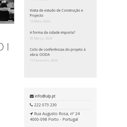
Visita de estudo de Construção e
Projecto
16 Maio, 2024
A forma da cidade importa?
30 Março, 2024
 I
Ciclo de conferências do projeto à
obra: OODA
11 Fevereiro, 2024
info@ulp.pt
222 073 230
Rua Augusto Rosa, nº 24
4000-098 Porto - Portugal